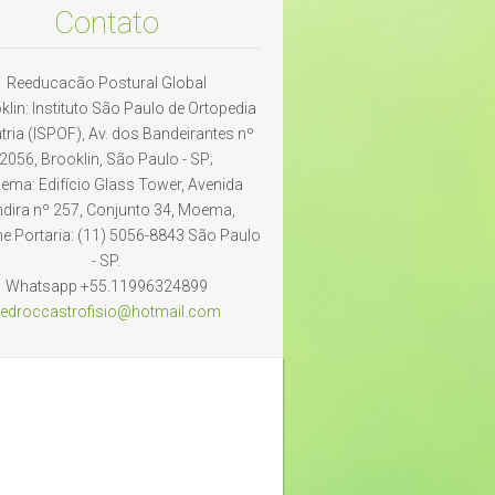
Contato
Reeducacão Postural Global
klin: Instituto São Paulo de Ortopedia
atria (ISPOF), Av. dos Bandeirantes nº
2056, Brooklin, São Paulo - SP;
ma: Edifício Glass Tower, Avenida
dira nº 257, Conjunto 34, Moema,
ne Portaria: (11) 5056-8843 São Paulo
- SP.
Whatsapp +55.11996324899
edrocca
strofisi
o@hotmai
l.com