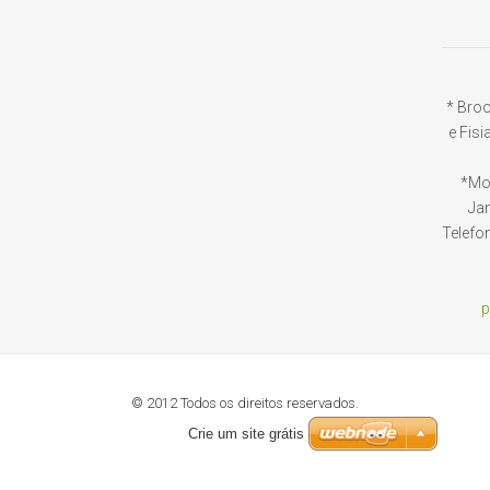
* Broo
e Fisi
*Moe
Jan
Telefo
p
© 2012 Todos os direitos reservados.
Crie um site grátis