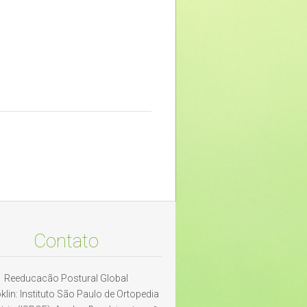
Contato
Reeducacão Postural Global
klin: Instituto São Paulo de Ortopedia