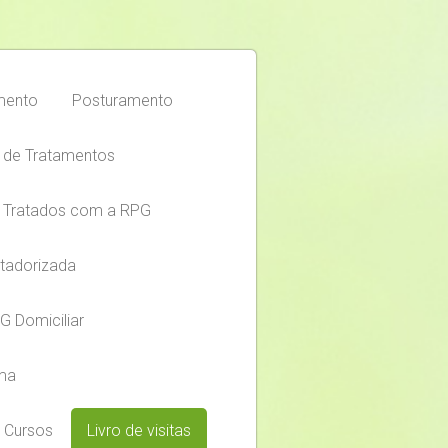
mento
Posturamento
 de Tratamentos
 Tratados com a RPG
tadorizada
G Domiciliar
ema
Cursos
Livro de visitas