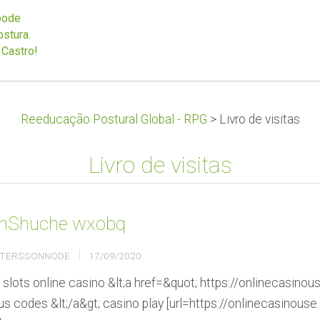
pode
ostura.
 Castro!
Reeducação Postural Global - RPG
>
Livro de visitas
Livro de visitas
hShuche wxobq
LTERSSONNODE
17/09/2020
 slots online casino &lt;a href=&quot; https://onlinecasin
s codes &lt;/a&gt; casino play [url=https://onlinecasinous