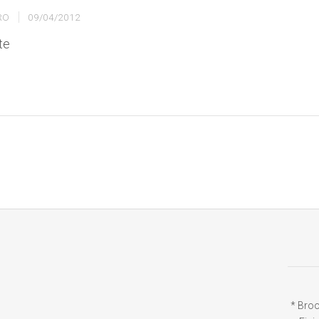
RO
09/04/2012
te
* Broo