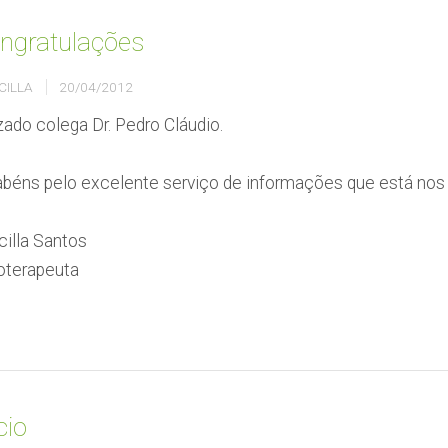
ngratulações
CILLA
20/04/2012
ado colega Dr. Pedro Cláudio.
abéns pelo excelente serviço de informações que está nos p
cilla Santos
ioterapeuta
cio