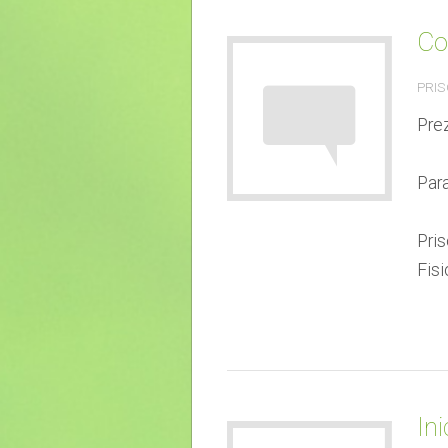
Co
PRIS
Prez
Par
Pris
Fis
Ini