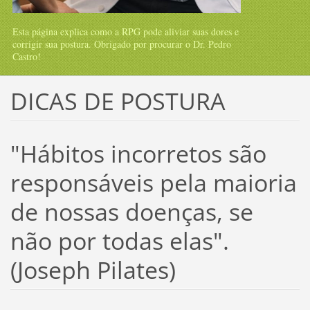
Esta página explica como a RPG pode aliviar suas dores e
corrigir sua postura. Obrigado por procurar o Dr. Pedro
Castro!
DICAS DE POSTURA
"Hábitos incorretos são
responsáveis pela maioria
de nossas doenças, se
não por todas elas".
(Joseph Pilates)