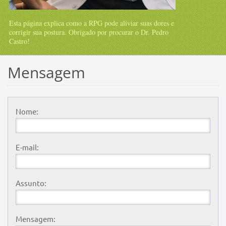
Esta página explica como a RPG pode aliviar suas dores e
corrigir sua postura. Obrigado por procurar o Dr. Pedro
Castro!
Mensagem
Nome:
E-mail:
Assunto:
Mensagem: